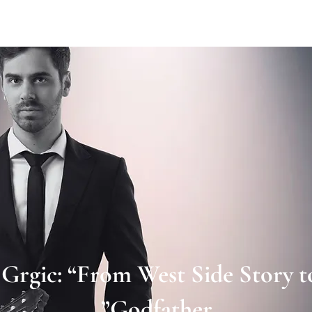
Grgic: “From West Side Story t
Godfather”