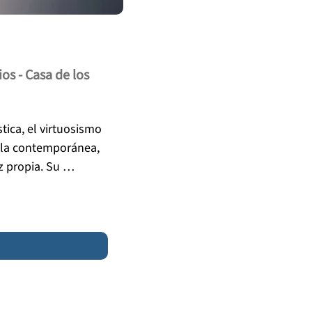
s - Casa de los
ica, el virtuosismo 
, la contemporánea, 
 propia. Su 
nal de la 