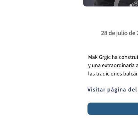
28 de julio de
Mak Grgic ha construi
y una extraordinaria 
las tradiciones balcá
presencia en el festi
Visitar página del
programación.