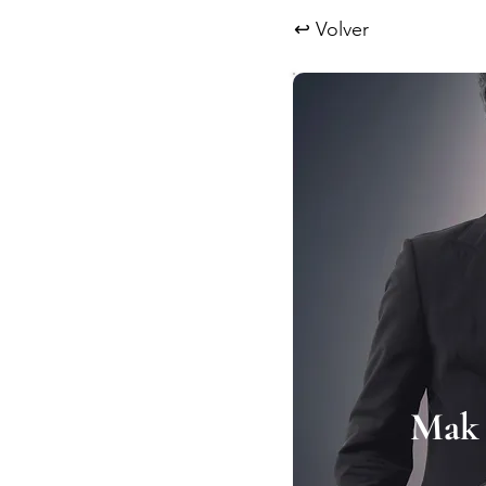
↩ Volver
Mak 